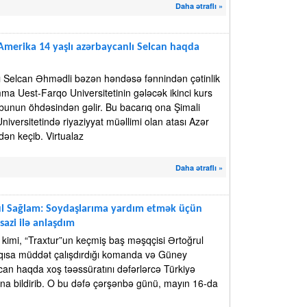
Daha ətraflı »
merika 14 yaşlı azərbaycanlı Selcan haqda
 Selcan Əhmədli bəzən həndəsə fənnindən çətinlik
mma Uest-Farqo Universitetinin gələcək ikinci kurs
 bunun öhdəsindən gəlir. Bu bacarıq ona Şimali
niversitetində riyaziyyat müəllimi olan atası Azər
ən keçib. Virtualaz
Daha ətraflı »
ul Sağlam: Soydaşlarıma yardım etmək üçün
sazi ilə anlaşdım
iz kimi, “Traxtur”un keçmiş baş məşqçisi Ərtoğrul
ısa müddət çalışdırdığı komanda və Güney
an haqda xoş təəssüratını dəfərlərcə Türkiyə
na bildirib. O bu dəfə çərşənbə günü, mayın 16-da