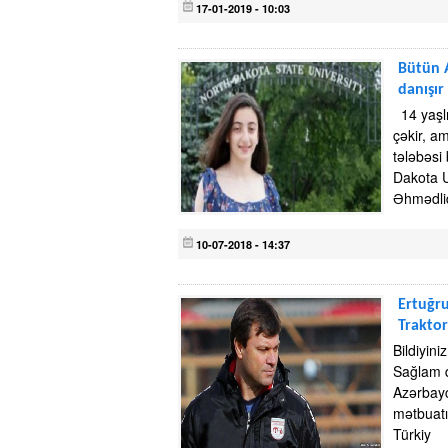
17-01-2019 - 10:03
Bütün A
danışır
14 yaşlı
çəkir, a
tələbəsi
Dakota U
Əhmədlid
10-07-2018 - 14:37
Ertuğr
Traktor
Bildiyin
Sağlam q
Azərbayc
mətbuatı
Türkiy