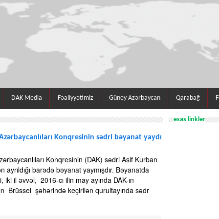
DAK Media
Fəaliyyətimiz
Güney Azərbaycan
Qarabağ
F
əsas linklər
zərbaycanlıları Konqresinin sədri bəyanat yaydı
ərbaycanlıları Konqresinin (DAK) sədri Asif Kurban
ən ayrıldığı barədə bəyanat yaymışdır. Bəyanatda
r ki, iki il əvvəl, 2016-cı ilin may ayında DAK-ın
ın Brüssel şəhərində keçirilən qurultayında sədr