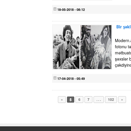
18-05-2018 - 08:12
Bir şəkl
Modern.az
fotonu tə
mətbuatı
şəxslər b
çəkdiyin
17-04-2018 - 05:49
«
5
6
7
. . .
102
»