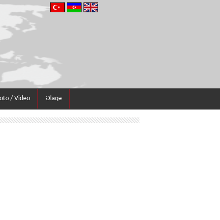
oto / Video
Əlaqə