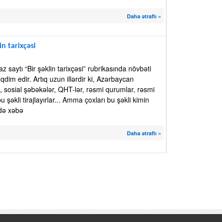
Daha ətraflı »
in tarixçəsi
 saytı “Bir şəklin tarixçəsi” rubrikasında növbəti
qdim edir. Artıq uzun illərdir ki, Azərbaycan
, sosial şəbəkələr, QHT-lər, rəsmi qurumlar, rəsmi
u şəkli tirajlayırlar... Amma çoxları bu şəkli kimin
də xəbə
Daha ətraflı »