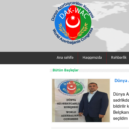
Ana səhifə
Haqqımızda
Rəhbərlik
Bütün Başlıqlar
Dünya A
Dünya Az
sədrlikd
bildirili
Belçikan
seçildim