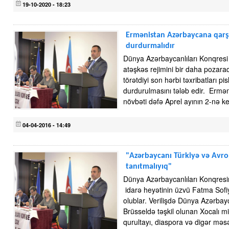
19-10-2020 - 18:23
Ermənistan Azərbaycana qarşı 
durdurmalıdır
Dünya Azərbaycanlıları Konqresi
atəşkəs rejimini bir daha pozar
törətdiyi son hərbi təxribatları pi
durdurulmasını tələb edir. Erməni
növbəti dəfə Aprel ayının 2-nə 
04-04-2016 - 14:49
"Azərbaycanı Türkiyə və Avr
tanıtmalıyıq"
Dünya Azərbaycanlıları Konqresin
idarə heyətinin üzvü Fatma Sof
olublar. Verilişdə Dünya Azərbayc
Brüsseldə təşkil olunan Xocalı mi
qurultayı, diaspora və digər məsə