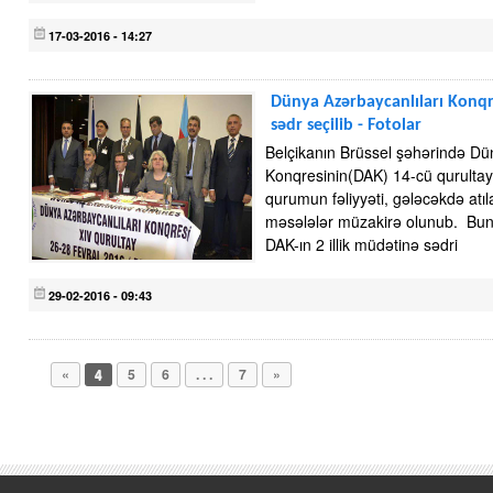
17-03-2016 - 14:27
Dünya Azərbaycanlıları Konqr
sədr seçilib - Fotolar
Belçikanın Brüssel şəhərində Dü
Konqresinin(DAK) 14-cü qurultayı
qurumun fəliyyəti, gələcəkdə atı
məsələlər müzakirə olunub. Bun
DAK-ın 2 illik müdətinə sədri
29-02-2016 - 09:43
«
4
5
6
. . .
7
»